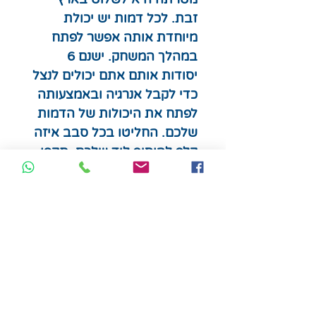
זבת. לכל דמות יש יכולת
מיוחדת אותה אפשר לפתח
במהלך המשחק. ישנם 6
יסודות אותם אתם יכולים לנצל
כדי לקבל אנרגיה ובאמצעותה
לפתח את היכולות של הדמות
שלכם. החליטו בכל סבב איזה
קלף להוסיף ליד שלכם, תקפו
שחקנים אחרים והישארו
האחרונים בחיים כדי לשלוט על
ארץ זבת.
לגילאי 12 ומעלה
מספר שחקנים: 2-4
זמן משחק: 90 דקות
ליחצו לסרטון שמסביר איך
לשחק