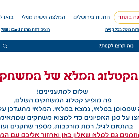
שה באתר
החנות בירושלים
המלצה אישית מגילי
בואו ל
דות מיפל בכל קנייה
רוצים לתת מתנה Gift Card?
הקטלוג המלא של המשחקי
שלום למתעניינים!
פה מופיע קטלוג המשחקים השלם.
שמסומן במלאי, נמצא במלאי. המלאי מתעדכן על ב
צו על סנן האפיונים כדי למצוא משחקים שמתאימ
בהתאם לגיל, רמת מורכבות, מספר שחקנים ועו
זמנים גם למלא שאלון כאן ואחזור אליכם עם המל