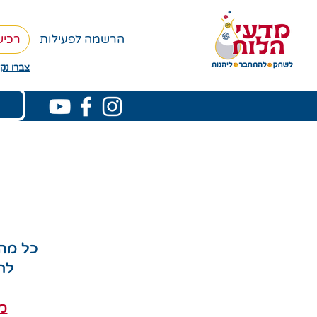
הרשמה לפעילות
רכי
צברו נקו
כל מה 
לח
מו