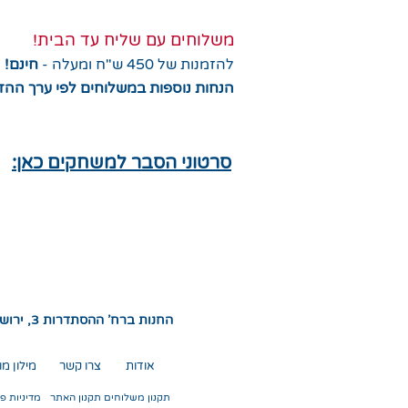
בדיבור
משחקי קלפים
משלוחים עם שליח עד הבית!
Deck Building- משחקי
להזמנות של 450 ש"ח ומעלה -
חינם!
שיפור חפיסה
הנחות נוספות במשלוחים לפי ערך ההז
שילוב אסטרטגיה ומזל
שיתופי
סרטוני הסבר למשחקים כאן:
החנות ברח' ההסתדרות 3, ירושלים
אודות
צרו קשר
מילון מו
תקנון משלוחים
תקנון האתר
מדיניות פ