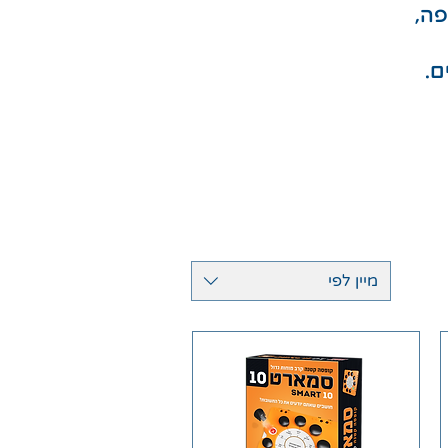
ה,
ם.
מיין לפי