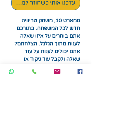
עדכנו אותי כשחוזר למלאי
סמארט 10, משחק טריוויה
חדש לכל המשפחה. בתורכם
אתם בוחרים על איזו שאלה
לענות מתוך הגלגל. הצלחתם?
אתם יכולים לענות על עוד
שאלה ולקבל עוד ניקוד או
לעצור. אם עניתם לא נכון,
תאבדו את כל הנקודות
שצברתם. הראשון להגיע ל -
20 נקודות, מנצח. יש מבחר
גדול של נושאים, שאלות
ותשובות.
לגילאי 10 ומעלה
מספר שחקנים: 1-8