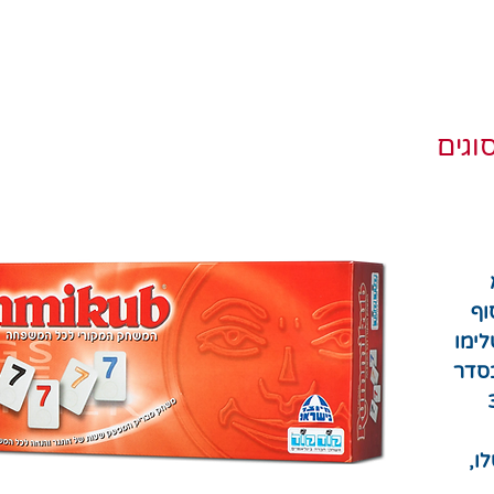
ב סוגים
ר
וף
ימו
סדר
 מספר בלפחות 3
ו,