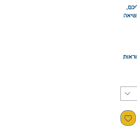
כם,
נשיאה
ראות