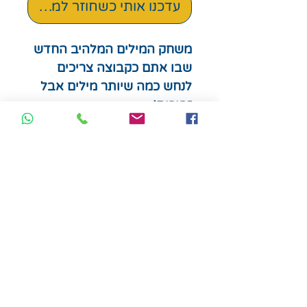
עדכנו אותי כשחוזר למלאי
משחק המילים המלהיב החדש
שבו אתם כקבוצה צריכים
לנחש כמה שיותר מילים אבל
זהירות!
אם שניים או יותר שחקנים
נותנים את אותו רמז, הוא
מתבטל.
לגילאי 8+
מספר שחקנים: 3-7
זמן משחק: 15 דקות
תלות רבה בשפה העברית -
הוראות בעברית. המשחק
מצריך כתיבה.