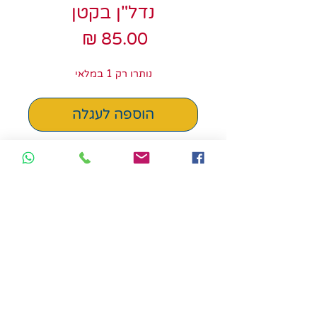
נדל"ן בקטן
מחיר
נותרו רק 1 במלאי
הוספה לעגלה
משחק זריז של מכרז על בניינים
ואז מכירתם תמורת כסף. מי
יהיה המתווך הממולח ביותר
שיוותר עם מירב הכסף?
לגילאי 8+
מספר שחקנים: 3-6
זמן משחק: 20 דקות
משחק ללא תלות שפה -
הוראות בעברית