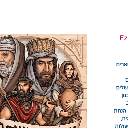
Ez
ר
ארים
ם
שלים
ון
 הנחת
יה,
עולות