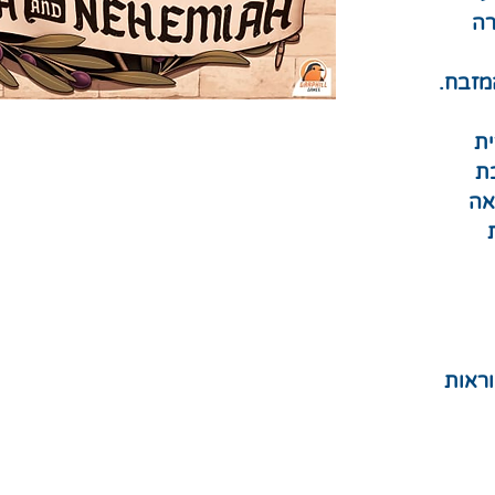
רה
מזבח.
ת
ת
אה
ראות