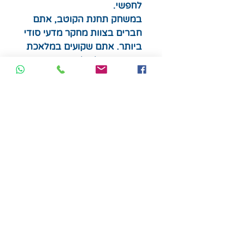
לחפשי.
במשחק תחנת הקוטב, אתם
חברים בצוות מחקר מדעי סודי
ביותר. אתם שקועים במלאכת
המחקר, אולם לפתע אזעקת
הפינוי מופעלת… לחרדתכם,
המעבדה הסמוכה לכם
הושמדה כליל! אתם מנסים
לצאת, אולם הדלת ננעלה
באופן אוטומטי. בזמן שאתם
מנסים להבין מה קרה אתם
מוצאים ספרון מוזר בחדר
ומגלים שלא נשאר לכם עוד
הרבה זמן להימלט…
רמת קושי: 3 מתוך 5
לגילאי 12 ומעלה
מספר שחקנים: 1-4