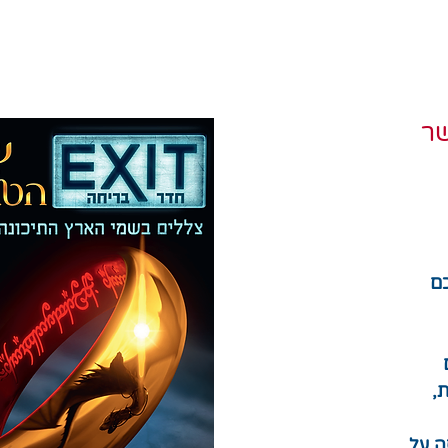
יחה EXIT שר
ם
,
ה על