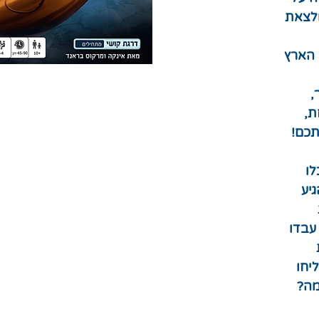
ולצאת
 הארץ
,
,
תכם!
לו
יע
עבדו
יחו
מה?