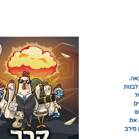
אה.
לבנות
ל
ים
ש
 את
 מירב