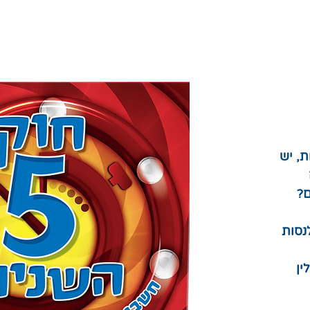
ר
ת, יש
ם
?
נסות
ין