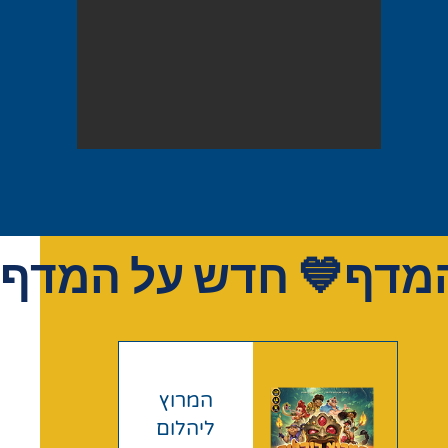
חדש על המדף 💙
המרוץ
ליהלום