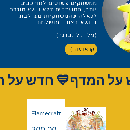
ממשחקים פשוטים למורכבים
יותר, ממשחקים ללא נושא מוגדר
לכאלה שהמשחקיות משולבת
בנושא בצורה מושלמת. "
(גילי קלינברגר)
קראו עוד
Flamecraft
300.00