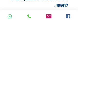
לחפשי.
במשחק הבקתה הנטושה,
נתקעתם עם הרכב ביער
באמצע סופה סוערת. מצאתם
בקתה שנראתה נטושה במבט
ראשון, והעברתם בה את
הלילה. אבל עכשיו, כשעלה
הבוקר, מסתבר שאתם כלואים,
ועדיף שתברחו, לפני שבעל
המקום חוזר…
רמת קושי: 2.5 מתוך 5
מספר שחקנים : 1-4
לגילאי 12+
זמן משחק: 60 דקות
תלות בשפה העברית , הוראות
בעברית